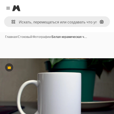
Magnific
Close menu
Поиск 
Главная
/
Стоковый
/
Фотографии
/
Белая керамическая ч…
Премиум