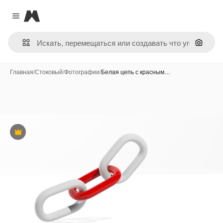
Magnific
Close menu
Поиск 
Главная
/
Стоковый
/
Фотографии
/
Белая цепь с красным…
Премиум