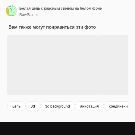
Белая цепь с красным звеном на белом фоне
Rawf8.com
Вам также могут понравиться эти фото
цепь
3d
3d background
аннотация
соединение