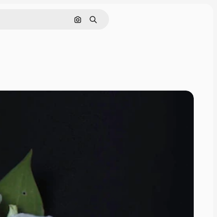
Поиск по изображению
Поиск