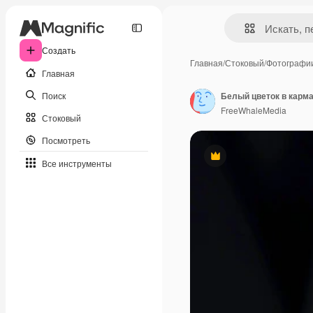
Создать
Главная
/
Стоковый
/
Фотографи
Главная
Поиск
FreeWhaleMedia
Стоковый
Посмотреть
Премиум
Все инструменты