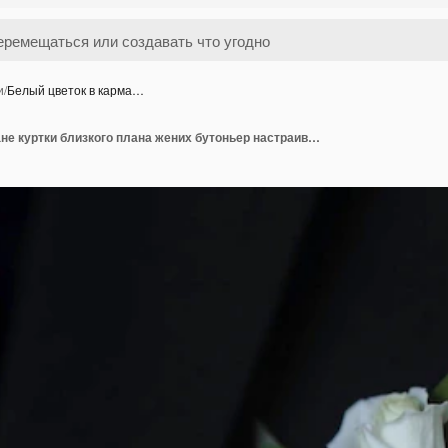
и
/
Белый цветок в карма…
Белый цветок в кармане куртки близкого плана жених бутоньер настраивает свою руку в карман куртки