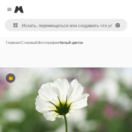
Magnific
Close menu
Поиск 
Главная
/
Стоковый
/
Фотографии
/
белый цветок
Премиум