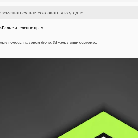
и
/
Белые и зеленые прям…
Белые и зеленые прямые полосы на сером фоне. 3d узор линии современный дизайн, перспективы геометрические фигуры полосы