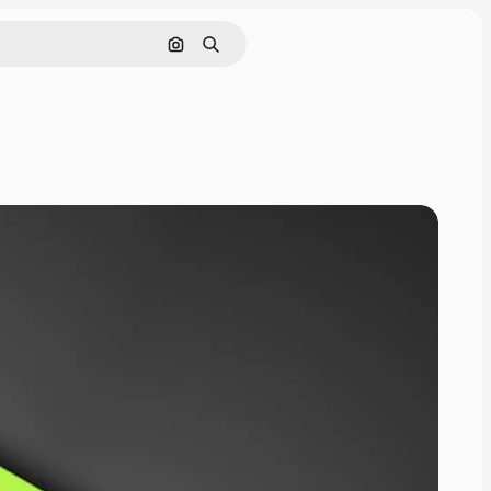
Поиск по изображению
Поиск