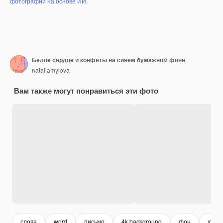
фотографий на основе ИИ
.
Белое сердце и конфеты на синем бумажном фоне
nataliamylova
Вам также могут понравиться эти фото
слова
word
письмо
4k background
фон
худо