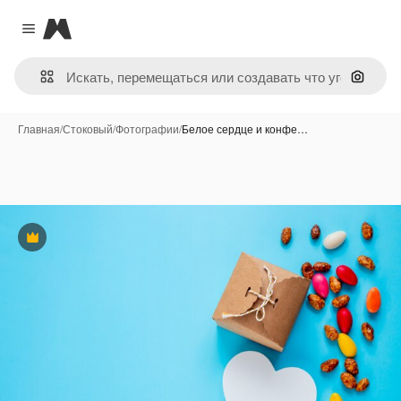
Magnific
Close menu
Поиск 
Главная
/
Стоковый
/
Фотографии
/
Белое сердце и конфе…
Премиум