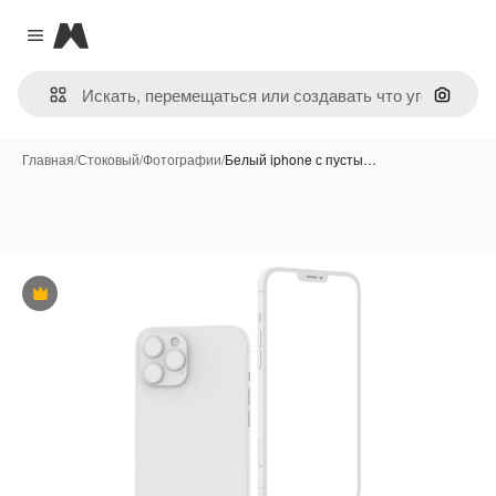
Magnific
Close menu
Поиск 
Главная
/
Стоковый
/
Фотографии
/
Белый iphone с пусты…
Премиум