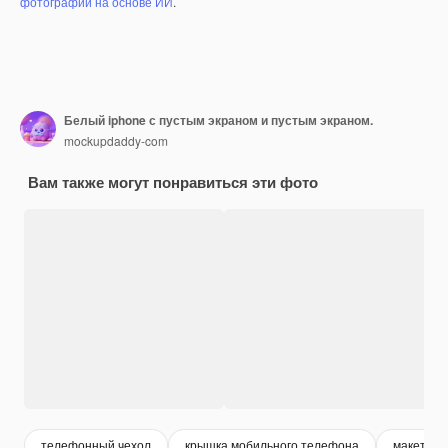
фотографий на основе ИИ
.
Белый iphone с пустым экраном и пустым экраном.
mockupdaddy-com
Вам также могут понравиться эти фото
телефонный чехол
крышка мобильного телефона
макет мо