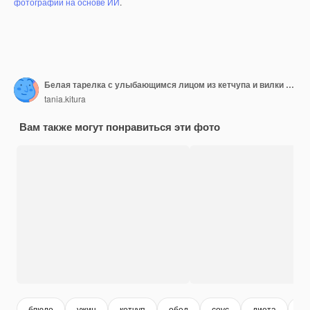
фотографий на основе ИИ
.
Белая тарелка с улыбающимся лицом из кетчупа и вилки на деревянной поверхности.
tania.kitura
Вам также могут понравиться эти фото
блюдо
ужин
кетчуп
обед
соус
диета
пи