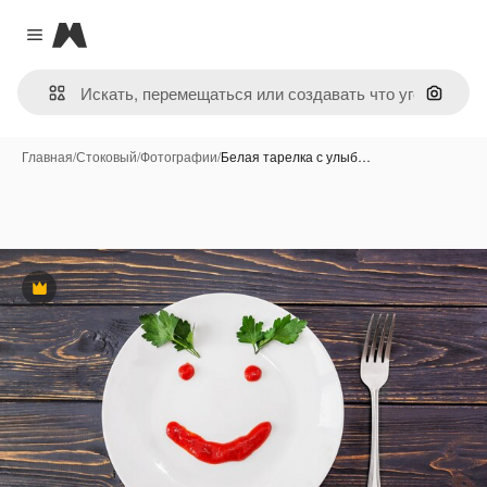
Magnific
Close menu
Поиск 
Главная
/
Стоковый
/
Фотографии
/
Белая тарелка с улыб…
Премиум