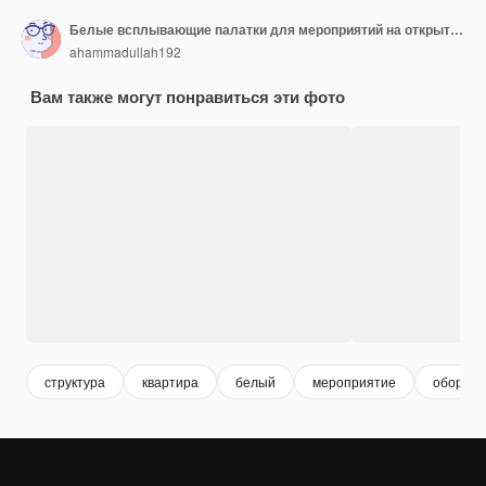
Белые всплывающие палатки для мероприятий на открытом воздухе и торговых выставок
ahammadullah192
Вам также могут понравиться эти фото
структура
квартира
белый
мероприятие
оборудо