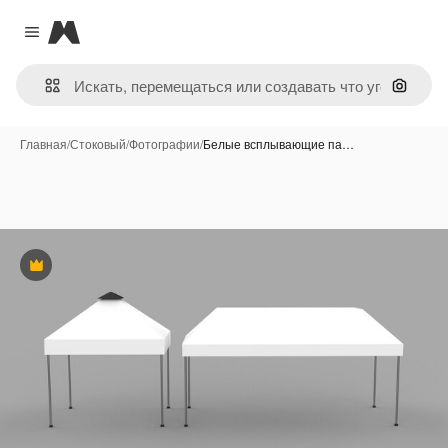
Magnific
Close menu
Поиск 
Главная
/
Стоковый
/
Фотографии
/
Белые всплывающие па…
Премиум