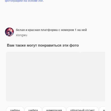
фотографий на основе ИИ
.
белая и красная платформа с номером 1 на ней
xiongwu
Вам также могут понравиться эти фото
цифры
цифра
нумерация
обратный отсчет
номе