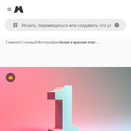
Magnific
Close menu
Поиск 
Главная
/
Стоковый
/
Фотографии
/
белая и красная плат…
Премиум