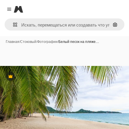
Magnific
Close menu
Поиск 
Главная
/
Стоковый
/
Фотографии
/
Белый песок на пляже…
Премиум