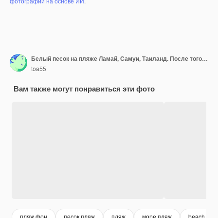
фотографий на основе ИИ
.
Белый песок на пляже Ламай, Самуи, Таиланд. После того, как у Ковида не было туристов, море полностью восстановило экологию, баланс природы
toa55
Вам также могут понравиться эти фото
пляж фон
песок пляж
пляж
море пляж
beach