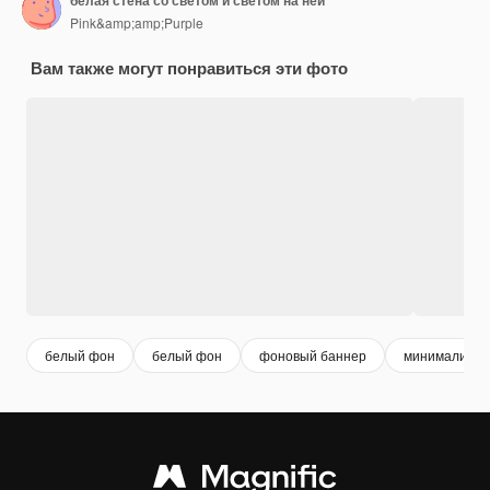
белая стена со светом и светом на ней
Pink&amp;amp;Purple
Вам также могут понравиться эти фото
белый фон
белый фон
фоновый баннер
минималисти