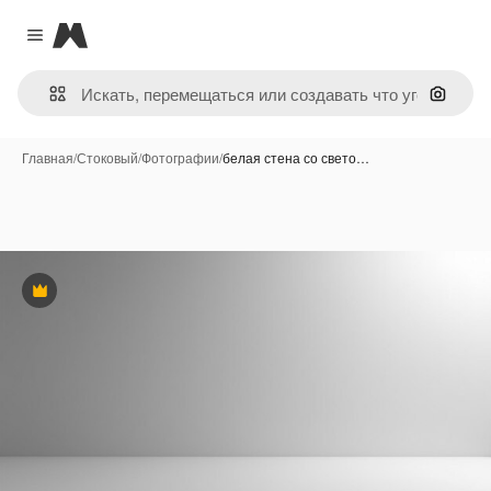
Magnific
Close menu
Поиск 
Главная
/
Стоковый
/
Фотографии
/
белая стена со свето…
Премиум