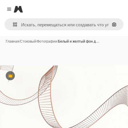
Magnific
Close menu
Поиск 
Главная
/
Стоковый
/
Фотографии
/
Белый и желтый фон д…
Премиум