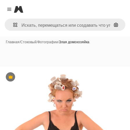
Magnific
Close menu
Поиск 
Главная
/
Стоковый
/
Фотографии
/
Злая домохозяйка
Премиум