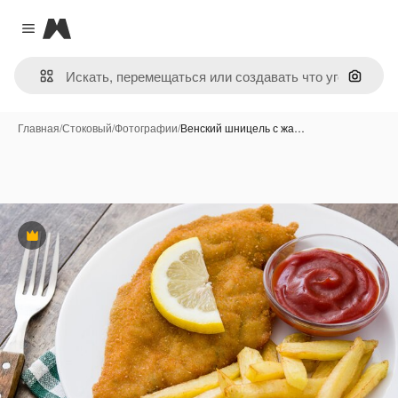
Magnific
Close menu
Поиск 
Главная
/
Стоковый
/
Фотографии
/
Венский шницель с жа…
Премиум