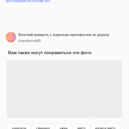
фотографий на основе ИИ
.
Венский шницель с жареным картофелем по дереву
chandlervid85
Вам также могут понравиться эти фото
шницель
свинина
ужин
мясо
курица мясо
вк