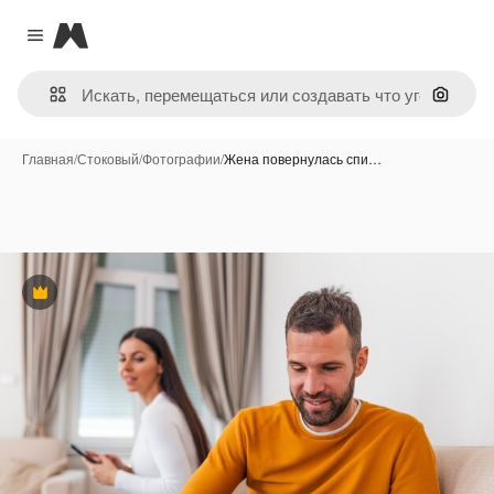
Magnific
Close menu
Поиск 
Главная
/
Стоковый
/
Фотографии
/
Жена повернулась спи…
Премиум