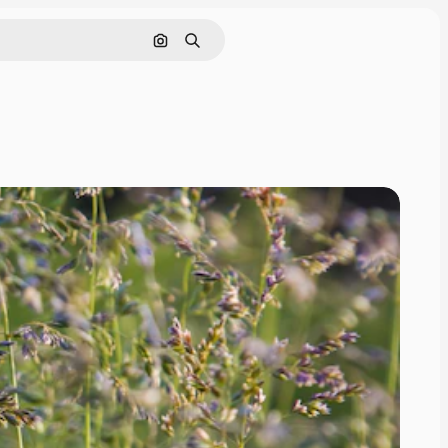
Поиск по изображению
Поиск