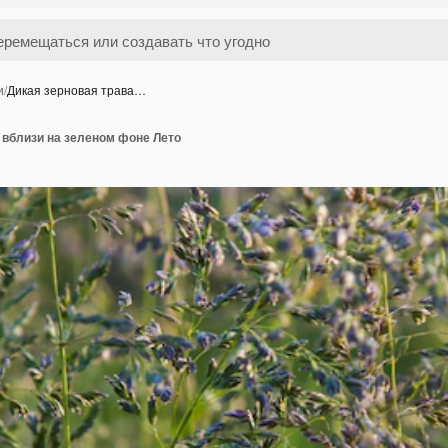
и
/
Дикая зерновая трава…
 вблизи на зеленом фоне Лето