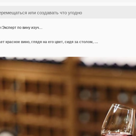
и
/
Эксперт по вину изуч…
Эксперт по вину изучает красное вино, глядя на его цвет, сидя за столом, находясь в подвале.