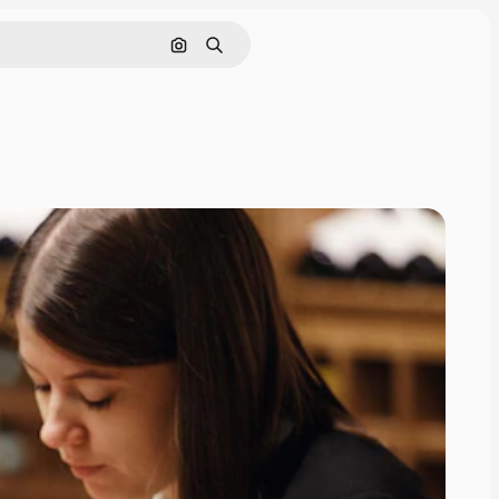
Поиск по изображению
Поиск