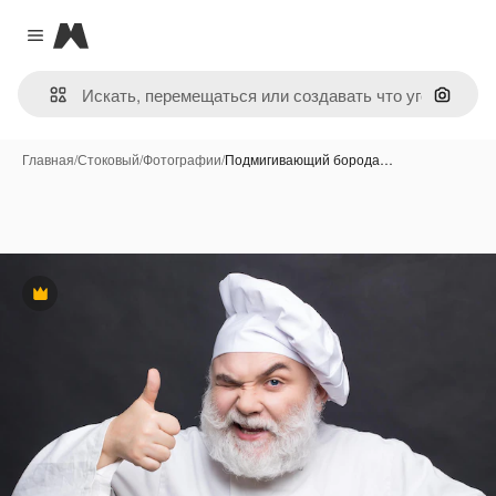
Magnific
Close menu
Поиск 
Главная
/
Стоковый
/
Фотографии
/
Подмигивающий борода…
Премиум