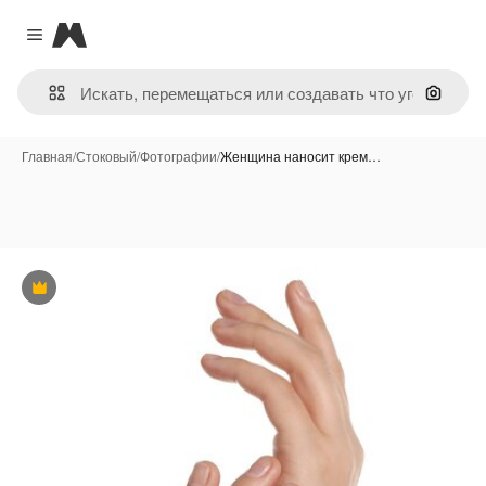
Magnific
Close menu
Поиск 
Главная
/
Стоковый
/
Фотографии
/
Женщина наносит крем…
Премиум