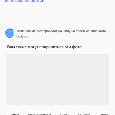
фотографий на основе ИИ
.
Женщина меняет проколотую шину на своей машине зимой Красивая девушка заменяет шины
bodysport
Вам также могут понравиться эти фото
шины
колесо машины
колесо
car repair
автосерв