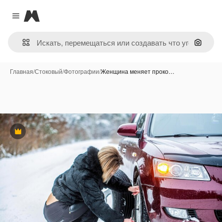
Magnific
Close menu
Поиск 
Главная
/
Стоковый
/
Фотографии
/
Женщина меняет проко…
Премиум