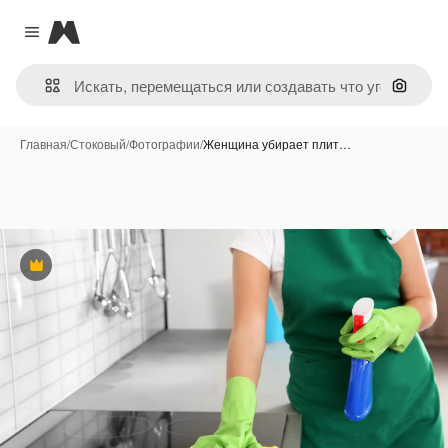
Magnific
Close menu
Поиск 
Главная
/
Стоковый
/
Фотографии
/
Женщина убирает плит…
Премиум