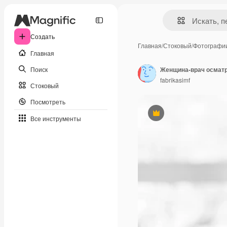
Создать
Главная
/
Стоковый
/
Фотографи
Главная
Поиск
Женщина-врач осматр
fabrikasimf
Стоковый
Посмотреть
Премиум
Все инструменты