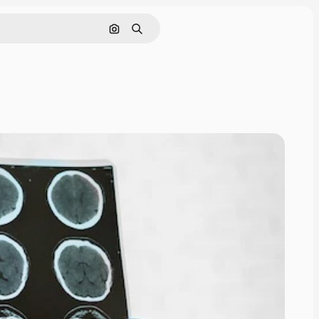
Поиск по изображению
Поиск