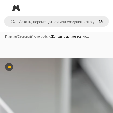
Magnific
Close menu
Поиск 
Главная
/
Стоковый
/
Фотографии
/
Женщина делает маник…
Премиум