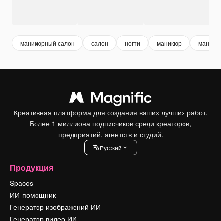
маникюрный салон
салон
ногти
маникюр
маникюр
Креативная платформа для создания ваших лучших работ.
Более 1 миллиона подписчиков среди креаторов,
предприятий, агентств и студий.
Pусский
Продукция
Spaces
ИИ-помощник
Генератор изображений ИИ
Генератор видео ИИ