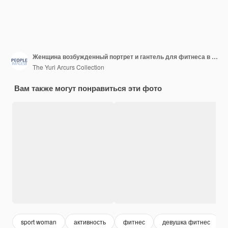
Женщина возбужденный портрет и гантель для фитнеса в студии с тренировкой тренировки и здоровья Весы женщина и спортсмен с железной мышцей руки и здоровье с белым фоном упражнение
The Yuri Arcurs Collection
Вам также могут понравиться эти фото
sport woman
активность
фитнес
девушка фитнес