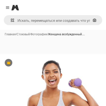
Magnific
Close menu
Поиск 
Главная
/
Стоковый
/
Фотографии
/
Женщина возбужденный…
Премиум