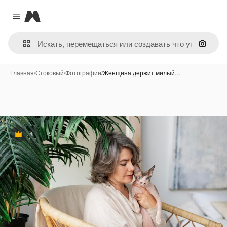
Magnific
Close menu
Поиск 
Главная
/
Стоковый
/
Фотографии
/
Женщина держит милый…
Премиум