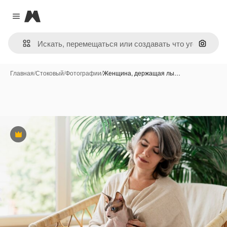
Magnific
Close menu
Поиск 
Главная
/
Стоковый
/
Фотографии
/
Женщина, держащая лы…
Премиум