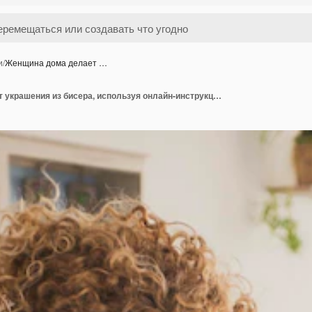
и
/
Женщина дома делает …
Женщина дома делает украшения из бисера, используя онлайн-инструкции на планшете Альтернативная работа, домашнее рабочее место Взрослая женщина создает браслеты и ожерелья как ремесленник Новый бизнес и хобби досуг