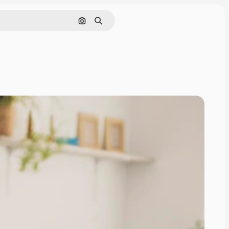
Поиск по изображению
Поиск