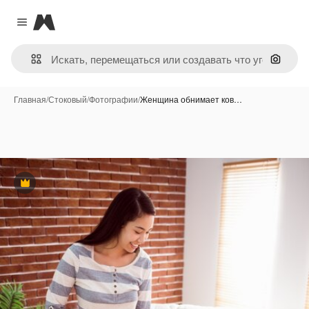
Magnific
Close menu
Поиск 
Главная
/
Стоковый
/
Фотографии
/
Женщина обнимает ков…
Премиум