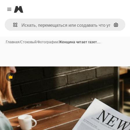
Magnific
Close menu
Поиск 
Главная
/
Стоковый
/
Фотографии
/
Женщина читает газет…
Премиум