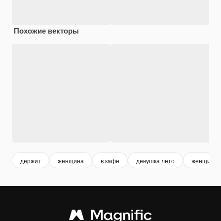
Похожие векторы
держит
женщина
в кафе
девушка лето
женщина 