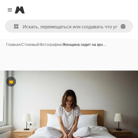
Magnific
Close menu
Поиск 
Главная
/
Стоковый
/
Фотографии
/
Женщина сидит на кро…
Премиум