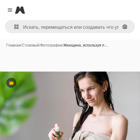
Magnific
Close menu
Поиск 
Главная
/
Стоковый
/
Фотографии
/
Женщина, используя п…
Премиум