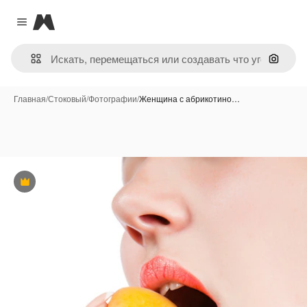
Magnific
Close menu
Поиск 
Главная
/
Стоковый
/
Фотографии
/
Женщина с абрикотино…
Премиум