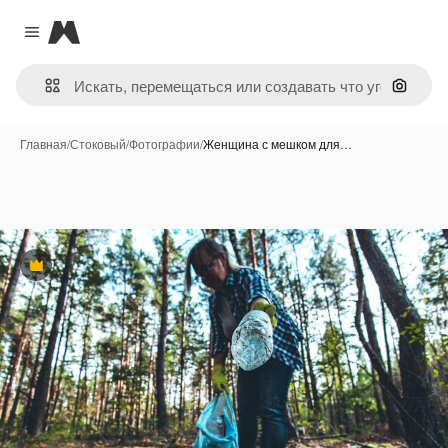
Magnific
Close menu
Поиск 
Главная
/
Стоковый
/
Фотографии
/
Женщина с мешком для…
Премиум