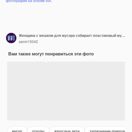
фотографий на основе ИИ
.
Женщина с мешком для мусора собирает пластиковый мусор в осеннем лесу, спасая планету от мусора
samir15042
Вам также могут понравиться эти фото
мусор
отходы
взрослые дети
загрязнение природы