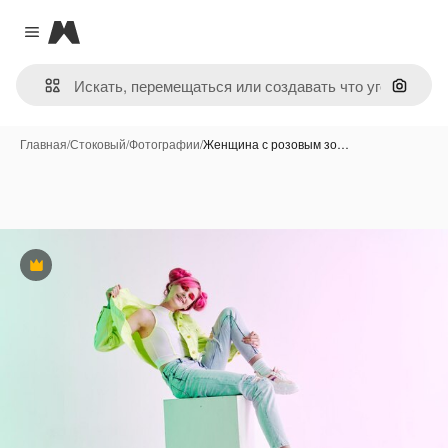
Magnific
Close menu
Поиск 
Главная
/
Стоковый
/
Фотографии
/
Женщина с розовым зо…
Премиум