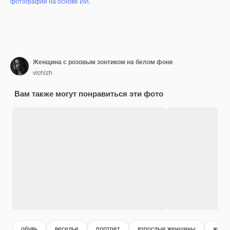
фотографий на основе ИИ
.
Женщина с розовым зонтиком на белом фоне
vichizh
Вам также могут понравиться эти фото
обувь
веселье
портрет
взрослые женщины
женщ