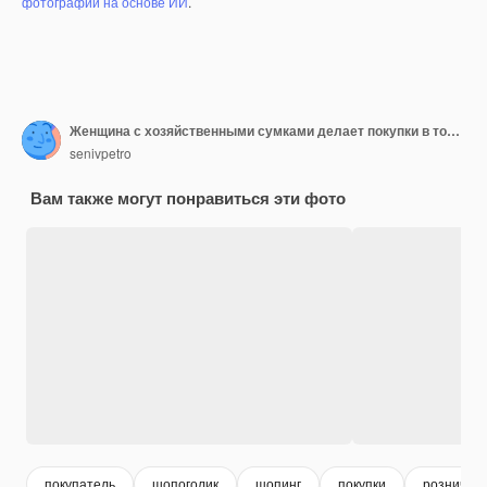
фотографий на основе ИИ
.
Женщина с хозяйственными сумками делает покупки в торговом центре
senivpetro
Вам также могут понравиться эти фото
покупатель
шопоголик
шопинг
покупки
розничная