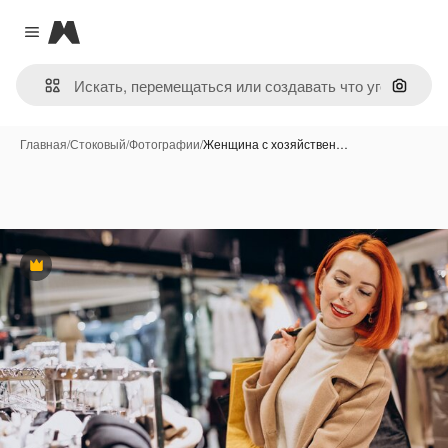
Magnific
Close menu
Поиск 
Главная
/
Стоковый
/
Фотографии
/
Женщина с хозяйствен…
Премиум