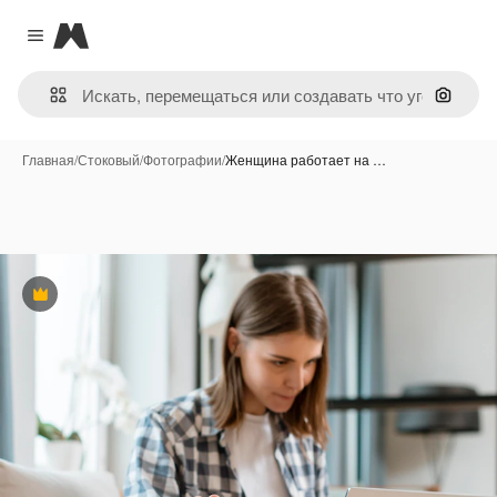
Magnific
Close menu
Поиск 
Главная
/
Стоковый
/
Фотографии
/
Женщина работает на …
Премиум