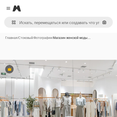
Magnific
Close menu
Поиск 
Главная
/
Стоковый
/
Фотографии
/
Магазин женской моды…
Премиум