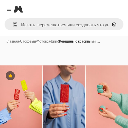
Magnific
Close menu
Поиск 
Главная
/
Стоковый
/
Фотографии
/
Женщины с красивыми …
Премиум