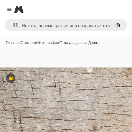
Magnific
Close menu
Поиск 
Главная
/
Стоковый
/
Фотографии
/
Текстура дерева Дере…
Премиум