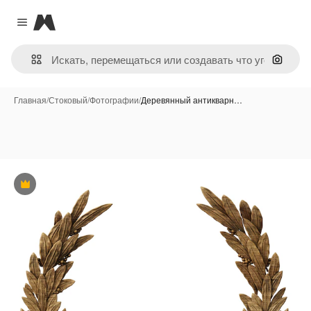
Magnific
Close menu
Поиск 
Главная
/
Стоковый
/
Фотографии
/
Деревянный антикварн…
Премиум