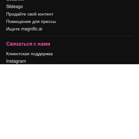
Slidesgo
Продайте свой контент
Помещение для прессы
Ищете magnific.ai
Связаться с нами
Клиентская поддержка
Instagram
YouTube
LinkedIn
TikTok
Discord
X
Reddit
Copyright © 2010-
2026
Freepik Company S.L.U.
Все права защищены
.