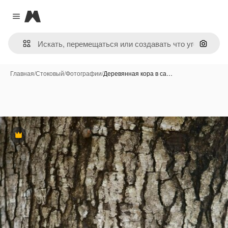
Magnific
Close menu
Поиск 
Главная
/
Стоковый
/
Фотографии
/
Деревянная кора в са…
Премиум