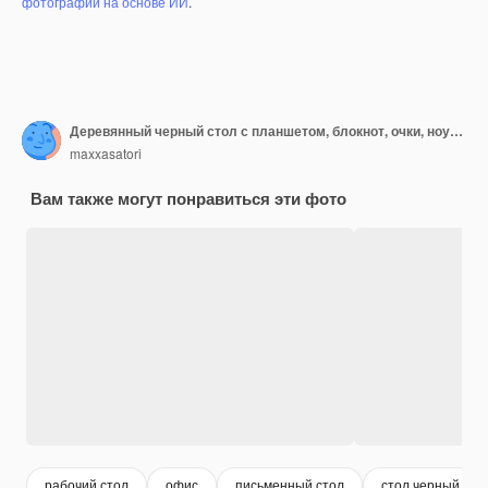
фотографий на основе ИИ
.
Деревянный черный стол с планшетом, блокнот, очки, ноутбук, наушники и чашка кофе.
maxxasatori
Вам также могут понравиться эти фото
рабочий стол
офис
письменный стол
стол черный