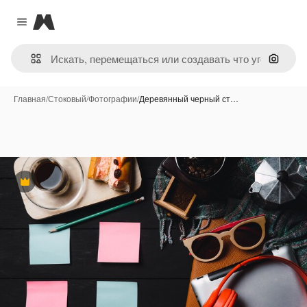
Magnific
Close menu
Поиск 
Главная
/
Стоковый
/
Фотографии
/
Деревянный черный ст…
Премиум