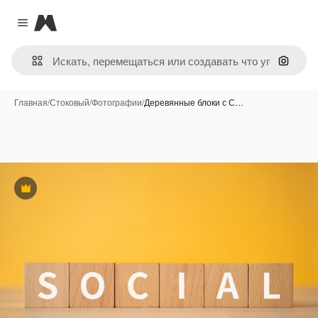
Magnific
Close menu
Поиск 
Главная
/
Стоковый
/
Фотографии
/
Деревянные блоки с С…
Премиум