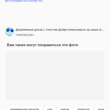
фотографий на основе ИИ
.
Деревянная доска с текстом Добро пожаловать на наше мероприятие на свадебной церемонии
nataliabostan
Вам также могут понравиться эти фото
деревянная свадьба
сад
nature
природа
доска