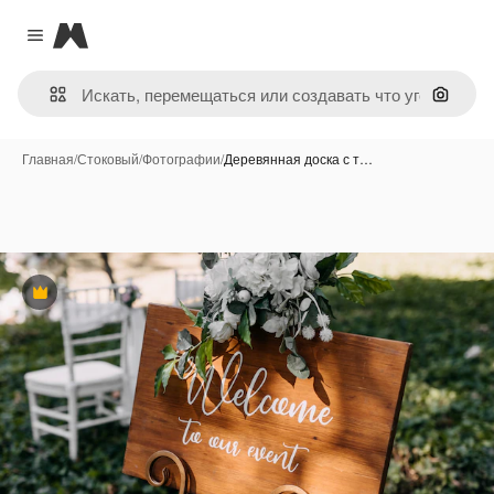
Magnific
Close menu
Поиск 
Главная
/
Стоковый
/
Фотографии
/
Деревянная доска с т…
Премиум