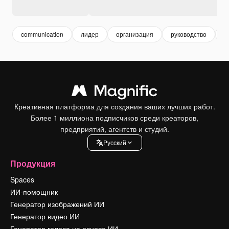
communication
лидер
организация
руководство
к
Креативная платформа для создания ваших лучших работ.
Более 1 миллиона подписчиков среди креаторов,
предприятий, агентств и студий.
Pусский
Продукция
Spaces
ИИ-помощник
Генератор изображений ИИ
Генератор видео ИИ
Генератор голоса на основе ИИ