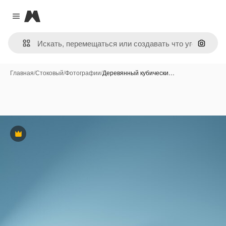
Magnific
Close menu
Поиск 
Главная
/
Стоковый
/
Фотографии
/
Деревянный кубически…
Премиум