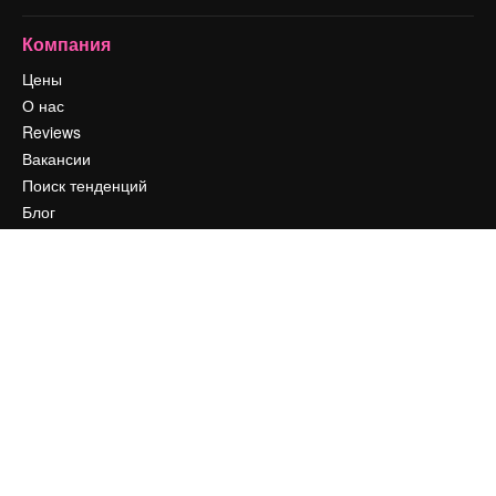
Компания
Цены
О нас
Reviews
Вакансии
Поиск тенденций
Блог
События
Slidesgo
Продайте свой контент
Помещение для прессы
Ищете magnific.ai
Связаться с нами
Клиентская поддержка
Instagram
YouTube