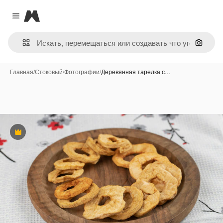
Magnific
Close menu
Поиск 
Главная
/
Стоковый
/
Фотографии
/
Деревянная тарелка с…
Премиум