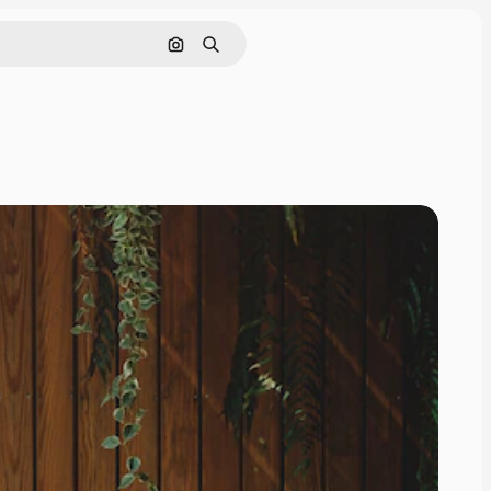
Поиск по изображению
Поиск