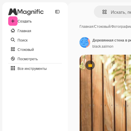
Создать
Главная
/
Стоковый
/
Фотографи
Главная
Поиск
black.salmon
Стоковый
Посмотреть
Премиум
Все инструменты