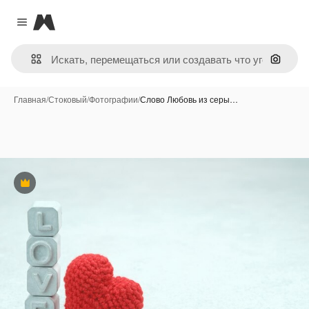
Magnific
Close menu
Поиск 
Главная
/
Стоковый
/
Фотографии
/
Слово Любовь из серы…
Премиум