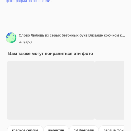
фотографий на основе ИИ
.
Слово Любовь из серых бетонных букв Вязание крючком красное сердце День святого Валентина
tanyajoy
Вам также могут понравиться эти фото
красное сердце
валентин
14 февраля
сердце фон