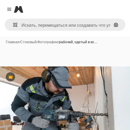
Magnific
Close menu
Поиск 
Главная
/
Стоковый
/
Фотографии
/
рабочий, одетый в ко…
Премиум