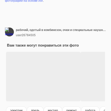
фотографий на основе ИИ
.
рабочий, одетый в комбинезон, очки и специальные наушники для шумоподавления, сверлит в стене отверстие для проводов
user26784505
Вам также могут понравиться эти фото
электрик
дрель
мастер
ремонт
работа
сотр